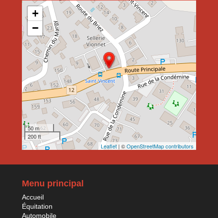
+
−
50 m
200 ft
Leaflet
| ©
OpenStreetMap contributors
Menu principal
Accueil
Équitation
Automobile